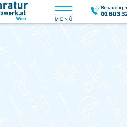
Reparaturpro
Menü
01 803 3
öffnen