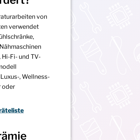
raturarbeiten von
lten verwendet
ühlschränke,
, Nähmaschinen
 Hi-Fi- und TV-
modell
 Luxus-, Wellness-
r oder
äteliste
rämie