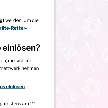
gt werden. Um die
räte-Retter-
 einlösen?
n, die sich für
turnetzwerk nehmen
us einlösen
spätestens am 12.