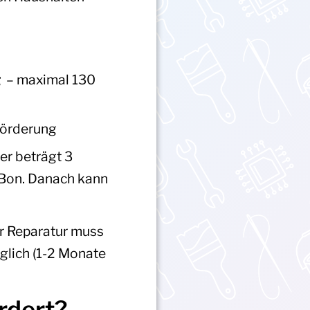
g
– maximal 130
Förderung
er beträgt 3
r Bon. Danach kann
r Reparatur muss
glich (1-2 Monate
rdert?