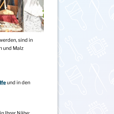
erden, sind in
n und Malz
lfe
und in den
in Ihrer Nähe: