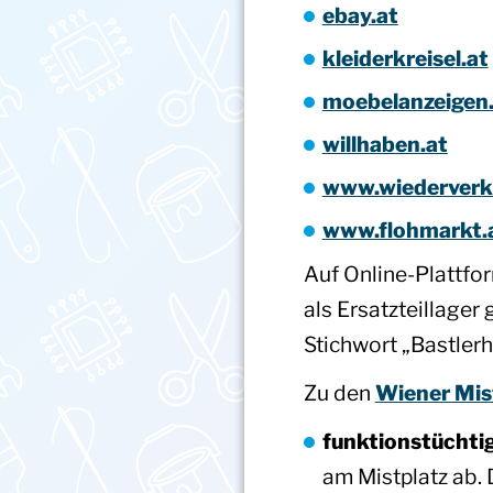
ebay.at
kleiderkreisel.at
moebelanzeigen
willhaben.at
www.wiederverk
www.flohmarkt.
Auf Online-Plattfo
als Ersatzteillage
Stichwort „Bastlerhi
Zu den
Wiener Mis
funktionstüchti
am Mistplatz ab.