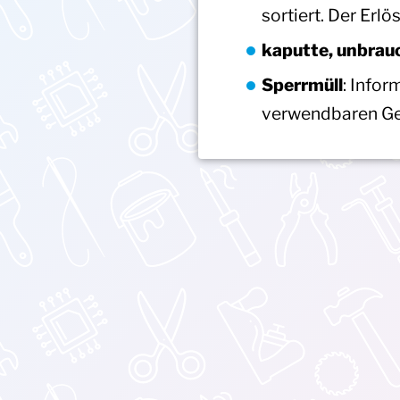
sortiert. Der Er
kaputte, unbra
Sperrmüll
: Infor
verwendbaren G