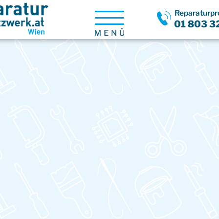
Reparaturpro
Menü
01 803 3
öffnen