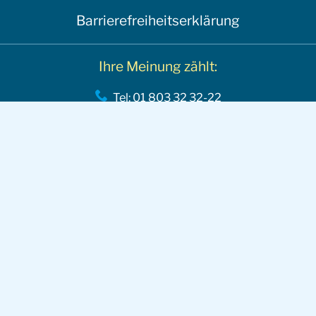
Barrierefreiheitserklärung
Ihre Meinung zählt:
Tel: 01 803 32 32-22
office@reparaturnetzwerk.at
Für Reparaturbetriebe:
Mitglied werden
Vorteile im Netzwerk